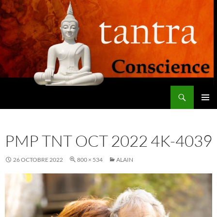
Aller
au
contenu
Recherche
Tantra Conscience
MENU
PRINCI
PMP TNT OCT 2022 4K-4039
26 OCTOBRE 2022
800 × 534
ALAIN