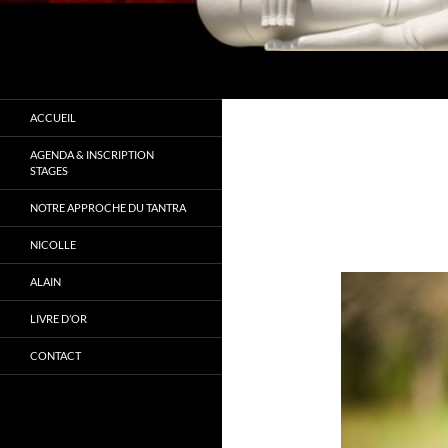
Recherche
Tantra Conscience
" Ne cherchez pas à changer mais à
ACCUEIL
vous connaitre"
AGENDA & INSCRIPTION
STAGES
NOTRE APPROCHE DU TANTRA
NICOLLE
ALAIN
LIVRE D’OR
CONTACT