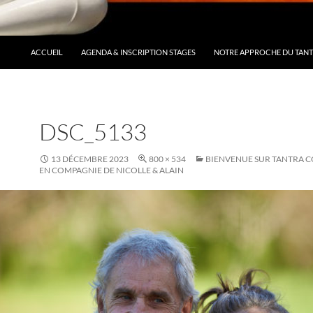
ACCUEIL
AGENDA & INSCRIPTION STAGES
NOTRE APPROCHE DU TAN
DSC_5133
13 DÉCEMBRE 2023
800 × 534
BIENVENUE SUR TANTRA 
EN COMPAGNIE DE NICOLLE & ALAIN