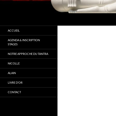
Recherche
Tantra Conscience
" Ne cherchez pas à changer mais à
ACCUEIL
vous connaitre"
AGENDA & INSCRIPTION
STAGES
NOTRE APPROCHE DU TANTRA
NICOLLE
ALAIN
LIVRE D’OR
CONTACT