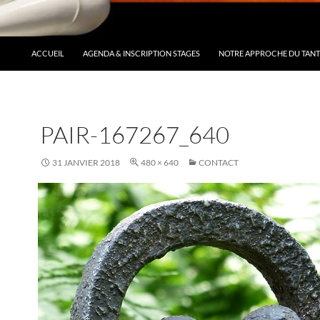
ACCUEIL
AGENDA & INSCRIPTION STAGES
NOTRE APPROCHE DU TAN
PAIR-167267_640
31 JANVIER 2018
480 × 640
CONTACT