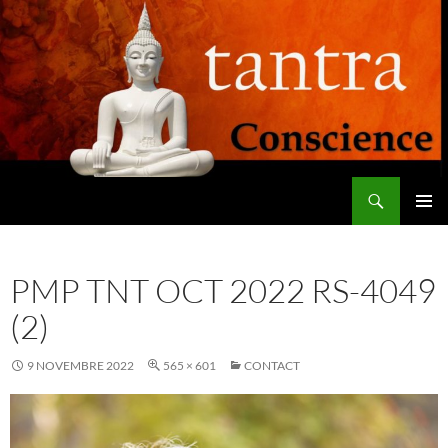
Aller
au
contenu
Recherche
Tantra Conscience
MENU
PRINCI
PMP TNT OCT 2022 RS-4049
(2)
9 NOVEMBRE 2022
565 × 601
CONTACT