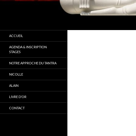
Recherche
Tantra Conscience
" Ne cherchez pas à changer mais à
ACCUEIL
vous connaitre"
AGENDA & INSCRIPTION
STAGES
NOTRE APPROCHE DU TANTRA
NICOLLE
ALAIN
LIVRE D’OR
CONTACT