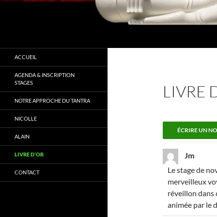
Recherche
Tantra Conscience
" Ne cherchez pas à changer mais à
ACCUEIL
vous connaitre"
AGENDA & INSCRIPTION
STAGES
LIVRE 
NOTRE APPROCHE DU TANTRA
NICOLLE
ALAIN
Jm
LIVRE D’OR
Le stage de no
CONTACT
merveilleux voy
réveillon dans 
animée par le d