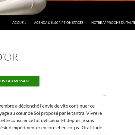
ACCUEIL
AGENDA & INSCRIPTION STAGES
NOTRE APPROCHE DU TANT
D’OR
OUVRIR/FERME
...
CETTE
BOÎTE
vembre a déclenché l'envie de vite continuer ce
MÉTA.
age au cœur de Soi proposé par le tantra. Vivre le
cette conscience fût délicieux. Et depuis je suis
ésir d expérimenter encore et en corps . Gratitude