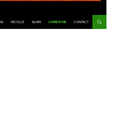
RA
NICOLLE
ALAIN
LIVRE D’OR
CONTACT
R