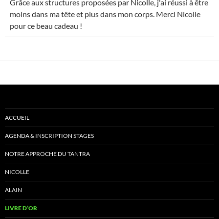
Grâce aux structures proposées par Nicolle, j'ai réussi à être
MÉ
moins dans ma tête et plus dans mon corps. Merci Nicolle
pour ce beau cadeau !
ACCUEIL
AGENDA & INSCRIPTION STAGES
NOTRE APPROCHE DU TANTRA
NICOLLE
ALAIN
LIVRE D’OR