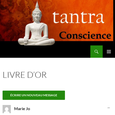
Aller
au
contenu
Recherche
Tantra Conscience
MENU
PRINCI
LIVRE D’OR
OU
...
Marie Jo
CE
BO