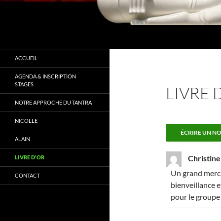
Recherche
Tantra Conscience
" Ne cherchez pas à changer mais à
ACCUEIL
vous connaitre"
AGENDA & INSCRIPTION
STAGES
LIVRE 
NOTRE APPROCHE DU TANTRA
NICOLLE
ALAIN
Christine
LIVRE D’OR
Un grand merci 
CONTACT
bienveillance 
pour le groupe 