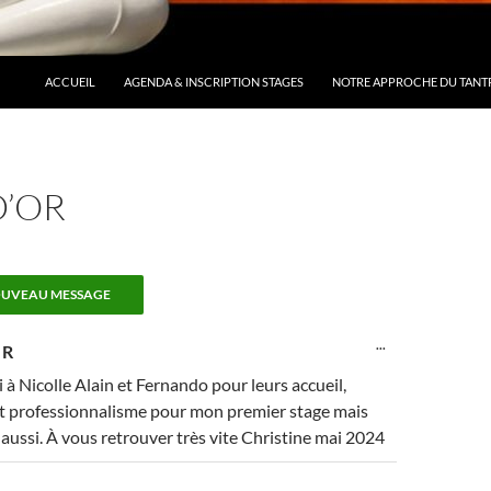
ACCUEIL
AGENDA & INSCRIPTION STAGES
NOTRE APPROCHE DU TANT
D’OR
OUVRIR/FERME
...
 R
CETTE
BOÎTE
à Nicolle Alain et Fernando pour leurs accueil,
MÉTA.
et professionnalisme pour mon premier stage mais
aussi. À vous retrouver très vite Christine mai 2024