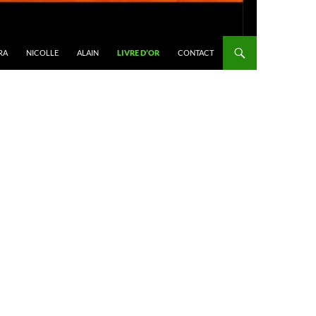
RA
NICOLLE
ALAIN
LIVRE D’OR
CONTACT
R