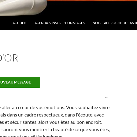
ACCUEIL
AGENDA & INSCRIPTION STAGES
NOTRE APPROCHE DU TANT
D’OR
OUVRIR/FERME
...
CETTE
BOÎTE
 aller au cœur de vos émotions. Vous souhaitez vivre
MÉTA.
is dans un cadre respectueux, dans l'écoute, avec
res et sécurisantes, alors vous êtes au bon endroit.
n sauront vous montrer la beauté de ce que vous êtes,
 obscurs et vos côtés lumineux.