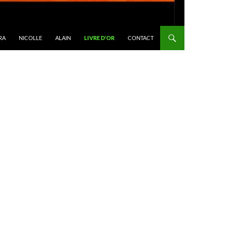
RA
NICOLLE
ALAIN
LIVRE D’OR
CONTACT
R