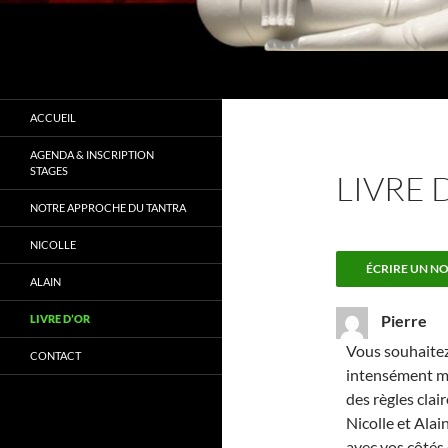
Recherche
Tantra Conscience
" Ne cherchez pas à changer mais à
ACCUEIL
vous connaitre"
AGENDA & INSCRIPTION
STAGES
LIVRE 
NOTRE APPROCHE DU TANTRA
NICOLLE
ALAIN
Pierre
LIVRE D’OR
Vous souhaitez
CONTACT
intensément ma
des règles clai
Nicolle et Alai
avec vos côtés