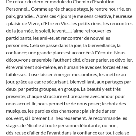
De retour du dernier module du Chemin d'Evolution
MÉ
Personnel... Comme après chaque stage, je rentre nourrie, en
paix, grandie... Après ces 4 jours je me sens créative, heureuse
: plaisir de Vivre, d'Etre en Vie... les petits riens, les rencontres
de la journée, le soleil, le vent.... J'aime retrouver les
participants, les ami-es, et rencontrer de nouvelles
personnes. Cela se passe dans la joie, la bienveillance, la
confiance; une grande place est accordée à l''écoute. Nous
découvrons ensemble l'authenticité, d'oser parler, se dévoiler,
être vraiment soi-même, en humanité avec ses forces et ses
faiblesses. J'ose laisser émerger mes ombres, les mettre au
jour, grâce au cadre sécurisant, bienveillant, aux partages par
deux, par petits groupes, en groupe. La beauté y est très
présente; chaque structure est préparée avec amour pour
nous accueillir, nous permettre de nous poser; le choix des
musiques, les paroles des chansons : plaisir de danser
souvent, si librement, si heureusement. Je recommande les
stages de Nicolle à toute personne débutante, ou non,
désireuse d'aller de l'avant dans la confiance car tout cela se