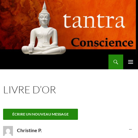
Aller
au
contenu
Recherche
Tantra Conscience
MENU
PRINCI
LIVRE D’OR
OU
...
Christine P.
CE
BO