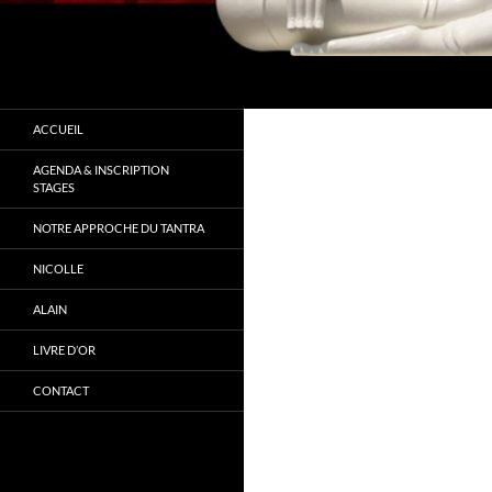
Recherche
Tantra Conscience
" Ne cherchez pas à changer mais à
ACCUEIL
vous connaitre"
AGENDA & INSCRIPTION
STAGES
NOTRE APPROCHE DU TANTRA
NICOLLE
ALAIN
LIVRE D’OR
CONTACT