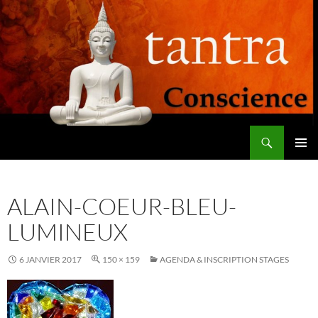
Aller
au
contenu
Recherche
Tantra Conscience
MENU
PRINCI
ALAIN-COEUR-BLEU-
LUMINEUX
6 JANVIER 2017
150 × 159
AGENDA & INSCRIPTION STAGES